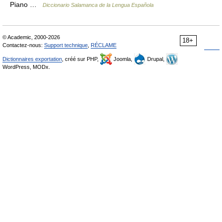
Piano …
Diccionario Salamanca de la Lengua Española
© Academic, 2000-2026
18+
Contactez-nous:
Support technique
,
RÉCLAME
Dictionnaires exportation
, créé sur PHP,
Joomla,
Drupal,
WordPress, MODx.