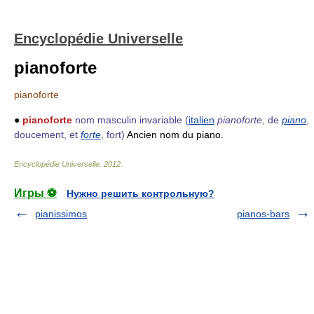
Encyclopédie Universelle
pianoforte
pianoforte
●
pianoforte
nom masculin invariable
(
italien
pianoforte
, de
piano
,
doucement, et
forte
, fort)
Ancien nom du piano.
Encyclopédie Universelle
.
2012
.
Игры ⚽
Нужно решить контрольную?
pianissimos
pianos-bars