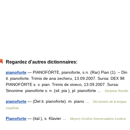
Regardez d'autres dictionnaires:
pianoforte
— PIANOFÓRTE, pianoforte, s.n. (Rar) Pian (1). – Din
it. pianoforte. Trimis de ana zecheru, 13.09.2007. Sursa: DEX 98
PIANOFÓRTE s. v. pian. Trimis de siveco, 13.09.2007. Sursa:
Sinonime pianofórte s. n. (sil. pia ), pl. pianofórte …
Dicționar Român
pianoforte
— (Del it. pianoforte). m. piano …
Diccionario de la lengua
española
Pianoforte
— (ital.), s. Klavier …
Meyers Großes Konversations-Lexikon