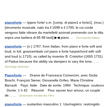
pianoforte
— /pjano fɔrte/ s.m. [comp. di piano1 e forte1]. (mus.)
[strumento musicale, nato tra il 1698 e il 1700, le cui corde
vengono fatte vibrare da martelletti azionati premendo con le dita
sopra una tastiera di 85 88 tasti] ▶◀ piano …
Enciclopedia Italiana
pianoforte
— (n.) 1767, from Italian, from piano e forte soft and
loud, in full, gravicembalo col piano e forte harpsichord with soft
and loud (c.1710), so called by inventor B. Cristofori (1655 1731)
of Padua because the ability via dampers to vary the tone… …
Etymology dictionary
Pianoforte
— Drame de Francesca Comencini, avec Giulia
Boschi, François Siener, Giovanella Grifeo, Marie Christine
Barrault. Pays: Italie Date de sortie: 1984 Technique: couleurs
Durée: 1 h 42 Résumé Pour sauver leur amour, un couple
de… …
Dictionnaire mondial des Films
pianoforte
— sustantivo masculino 1. Uso/registro: restringido.