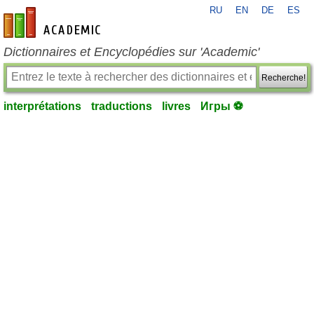
RU
EN
DE
ES
fr-academic.com
Dictionnaires et Encyclopédies sur 'Academic'
Recherche!
interprétations
traductions
livres
Игры ⚽